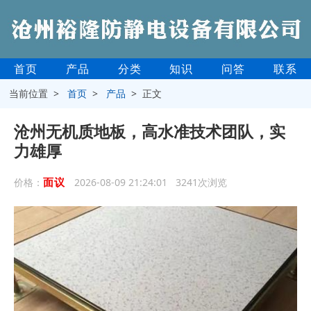
首页
产品
分类
知识
问答
联系
当前位置 >
首页
>
产品
> 正文
沧州无机质地板，高水准技术团队，实
力雄厚
面议
价格：
2026-08-09 21:24:01 3241次浏览