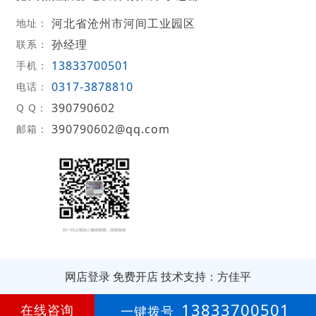
河北省沧州市河间工业园区
地址：
孙经理
联系：
13833700501
手机：
0317-3878810
电话：
390790602
Q Q：
390790602@qq.com
邮箱：
网店登录
免费开店
技术支持：方佳平
第
11年
13833700501
在线咨询
一键拨号